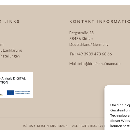
2025/26
K LINKS
KONTAKT INFORMATI
Bergstraße 23
38486 Klötze
TOP90
um
Deutschland/ Germany
utzerklärung
Tel: +49 3909 473 68 66
instellungen
Mail: info@kirstinknufmann.de
🌿
Algen-
Um dir ein o
Geräteinfor
Technologien
Expertin
dieser Websi
können best
(C) 2026 KIRSTIN KNUFMANN – ALL RIGHTS RESERVED.