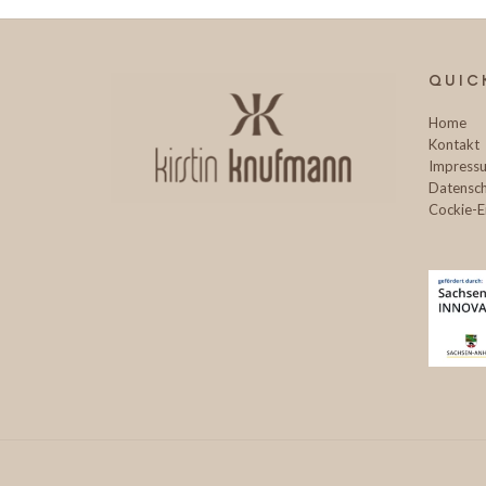
QUIC
Home
Kontakt
Impress
Datensch
Cockie-E