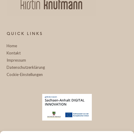
&
Knufmann
Cosmeceuticals
@pureraw.de
&
QUICK LINKS
Knufmann
Cosmeceuticals
Home
Kontakt
Impressum
Datenschutzerklärung
Cockie-Einstellungen