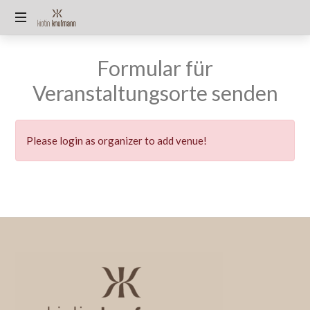
KIRSTIN
🫶
KNUFMANN
Formular für
🏻
Miss
Veranstaltungsorte senden
Germany
2025/26
TOP90
🌿
Please login as organizer to add venue!
Algen-
Expertin
|
Unternehmerin
|
Autorin
|
Wissenschaftskommunikation
|
Mutter
@pureraw.de