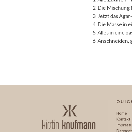
Die Mischung fü
Jetzt das Agar
Die Masse in e
Alles in eine 
Anschneiden, g
QUIC
Home
Kontakt
Impress
Datensch