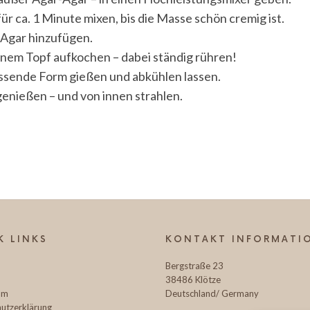
r ca. 1 Minute mixen, bis die Masse schön cremig ist.
-Agar hinzufügen.
Wissenschaftskommunikation
inem Topf aufkochen – dabei ständig rühren!
passende Form gießen und abkühlen lassen.
enießen – und von innen strahlen.
|
Mutter
@pureraw.de
K LINKS
KONTAKT INFORMATI
Bergstraße 23
38486 Klötze
&
um
Deutschland/ Germany
utzerklärung