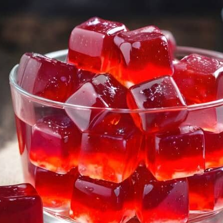
2025/26
TOP90
🌿
Algen-
Expertin