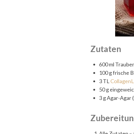
Zutaten
600 ml Traube
100 g frische 
3 TL
CollagenL
50 g eingewei
3 g Agar-Agar 
Zubereitun
Alle Zutaten –