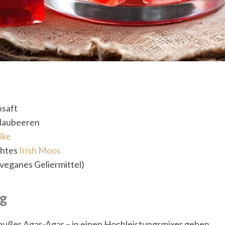
|
Unternehmerin
nsaft
|
Blaubeeren
ike
chtes
Irish Moos
(veganes Geliermittel)
Autorin
g
|
 außer Agar-Agar – in einen Hochleistungsmixer geben.