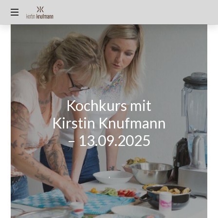
KIRSTIN
🫶
KNUFMANN
🏻
Miss
Germany
2025/26
TOP90
🌿
Kochkurs mit
Algen-
Kirstin Knufmann
Expertin
|
– 13.09.2025
Unternehmerin
|
Autorin
|
Wissenschaftskommunikation
|
Mutter
@pureraw.de