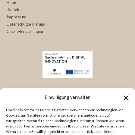
Home
Kontakt
Impressum
Datenschutzerklärung
Cockie-Einstellungen
KONTAKT INFORMATIONEN
Einwilligung verwalten
Bergstraße 23
Um dir ein optimales Erlebnis zu bieten, verwenden wir Technologien wie
38486 Klötze
Cookies, um Geräteinformationen zu speichern und/oder darauf
zuzugreifen. Wenn du diesen Technologien zustimmst, können wir Daten
Deutschland/ Germany
wie das Surfverhalten oder eindeutige IDs auf dieser Website verarbeiten.
Wenn du deine Einwillligung nicht erteilst oder zurückziehst, können
Tel: +49 3909 473 68 66