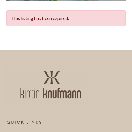
&
Knufmann
Cosmeceuticals
This listing has been expired.
@pureraw.de
&
Knufmann
Cosmeceuticals
QUICK LINKS