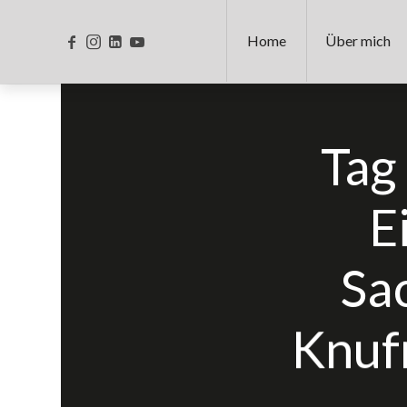
Home
Über mich
Tag
E
Sa
Knuf