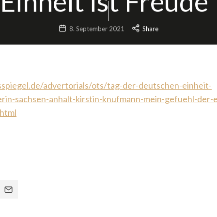
Einheit ist Freude“
2025/26
8. September 2021
Share
TOP90
spiegel.de/advertorials/ots/tag-der-deutschen-einheit-
rin-sachsen-anhalt-kirstin-knufmann-mein-gefuehl-der-ei
html
🌿
Algen-
Expertin