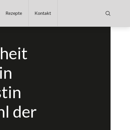
Rezepte
Kontakt
heit
in
tin
l der