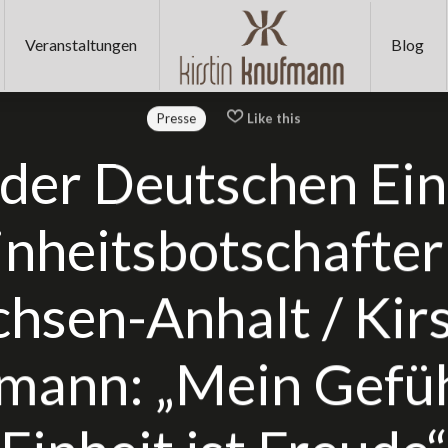
KIRSTIN
Veranstaltungen
Blog
KNUFMANN
Presse
Like this
🫶
 der Deutschen Ein
inheitsbotschafter
🏻
chsen-Anhalt / Kirs
Miss
mann: „Mein Gefüh
Germany