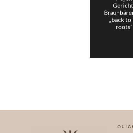
Gericht
Braunbäre
„back to
roots“
QUIC