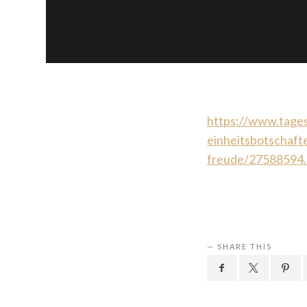
https://www.tages
einheitsbotschafte
freude/27588594.
SHARE THIS