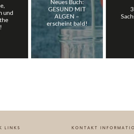
Neues Buch:
e,
GESUND MIT
3
n und
ALGEN –
Sach
Wissenschaftskommunikation
 the
erscheint bald!
!
|
Mutter
@pureraw.de
&
K LINKS
KONTAKT INFORMATI