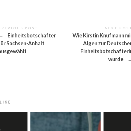
|
PREVIOUS POST
NEXT POS
←
Einheitsbotschafter
Wie Kirstin Knufmann mi
für Sachsen-Anhalt
Algen zur Deutsche
Unternehmerin
ausgewählt
Einheitsbotschafteri
wurde
|
Autorin
LIKE
|
-