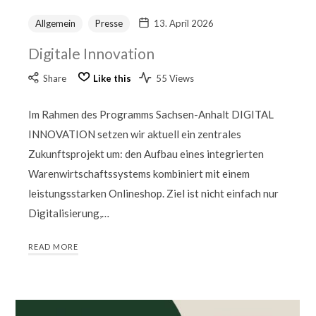
&
Allgemein
Presse
13. April 2026
Knufmann
Cosmeceuticals
Digitale Innovation
@pureraw.de
&
Share
Like this
55 Views
Knufmann
Cosmeceuticals
Im Rahmen des Programms Sachsen-Anhalt DIGITAL
INNOVATION setzen wir aktuell ein zentrales
Zukunftsprojekt um: den Aufbau eines integrierten
Warenwirtschaftssystems kombiniert mit einem
leistungsstarken Onlineshop. Ziel ist nicht einfach nur
Digitalisierung,…
READ MORE