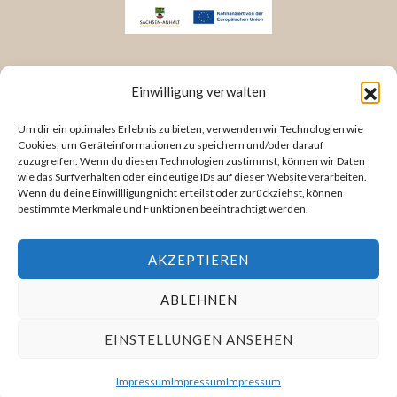
KONTAKT INFORMATIONEN
Einwilligung verwalten
Bergstraße 23
Um dir ein optimales Erlebnis zu bieten, verwenden wir Technologien wie
38486 Klötze
Cookies, um Geräteinformationen zu speichern und/oder darauf
zuzugreifen. Wenn du diesen Technologien zustimmst, können wir Daten
Deutschland/ Germany
wie das Surfverhalten oder eindeutige IDs auf dieser Website verarbeiten.
Wenn du deine Einwillligung nicht erteilst oder zurückziehst, können
Tel: +49 3909 473 68 66
bestimmte Merkmale und Funktionen beeinträchtigt werden.
Mail: info@kirstinknufmann.de
AKZEPTIEREN
ABONNIERE MEINEN NEWSLETTER
ABLEHNEN
EINSTELLUNGEN ANSEHEN
Impressum
Impressum
Impressum
(C) 2026 KIRSTIN KNUFMANN – ALL RIGHTS RESERVED.