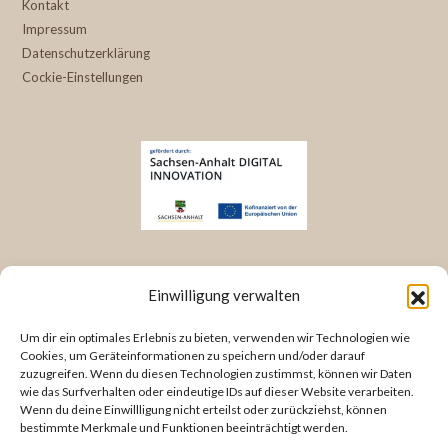
Kontakt
Impressum
Datenschutzerklärung
Cockie-Einstellungen
KONTAKT INFORMATIONEN
Einwilligung verwalten
Bergstraße 23
Um dir ein optimales Erlebnis zu bieten, verwenden wir Technologien wie
38486 Klötze
Cookies, um Geräteinformationen zu speichern und/oder darauf
zuzugreifen. Wenn du diesen Technologien zustimmst, können wir Daten
Deutschland/ Germany
wie das Surfverhalten oder eindeutige IDs auf dieser Website verarbeiten.
Wenn du deine Einwillligung nicht erteilst oder zurückziehst, können
Tel: +49 3909 473 68 66
bestimmte Merkmale und Funktionen beeinträchtigt werden.