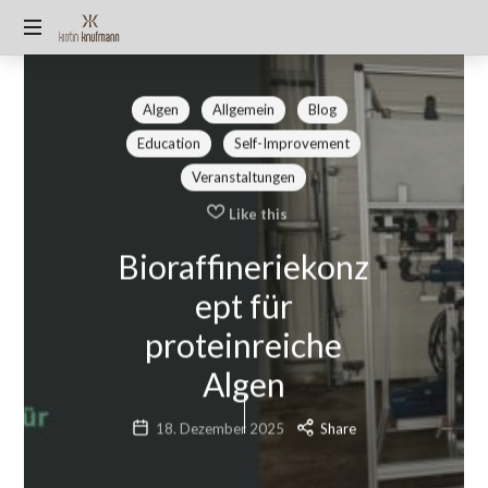
KIRSTIN
🫶
KNUFMANN
🏻
Algen
Allgemein
Blog
Miss
Education
Self-Improvement
Germany
2025/26
Veranstaltungen
TOP90
Like this
🌿
Algen-
Bioraffineriekonz
Expertin
|
ept für
Unternehmerin
proteinreiche
|
Autorin
Algen
|
Wissenschaftskommunikation
18. Dezember 2025
Share
|
Mutter
@pureraw.de