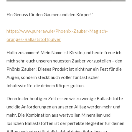
&
Knufmann
Ein Genuss für den Gaumen und den Körper!“
Cosmeceuticals
@pureraw.de
&
https://www.pureraw.de/Phoenix-Zauber-Magisch-
Knufmann
oranges-Ballaststoffpulver
Cosmeceuticals
Hallo zusammen! Mein Name ist Kirstin, und heute freue ich
mich sehr, euch unseren neuesten Zauber vorzustellen – den
Phönix Zauber! Dieses Produkt ist nicht nur ein Fest für die
Augen, sondern steckt auch voller fantastischer
Inhaltsstoffe, die deinem Körper guttun.
Denn in der heutigen Zeit essen wir zu wenige Ballaststoffe
und die Anforderungen an unseren Alltag werden mehr und
mehr. Die Kombination aus wertvollen Mineralien und
löslichen Ballaststoffen ist der perfekte Begleiter für deinen
Alltag und unterstützt dich dabei deine Aufgaben zu