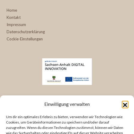
Home
Kontakt
Impressum
Datenschutzerklärung
Cockie-Einstellungen
KONTAKT INFORMATIONEN
Einwilligung verwalten
Bergstraße 23
Um dir ein optimales Erlebnis zu bieten, verwenden wir Technologien wie
38486 Klötze
Cookies, um Geräteinformationen zu speichern und/oder darauf
zuzugreifen. Wenn du diesen Technologien zustimmst, können wir Daten
Deutschland/ Germany
wie das Surfverhalten oder eindeutige IDs auf dieser Website verarbeiten.